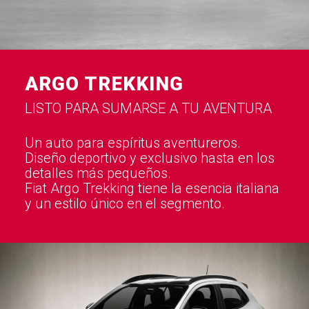
ARGO TREKKING
LISTO PARA SUMARSE A TU AVENTURA
Un auto para espíritus aventureros.
Diseño deportivo y exclusivo hasta en los
detalles más pequeños.
Fiat Argo Trekking tiene la esencia italiana
y un estilo único en el segmento.